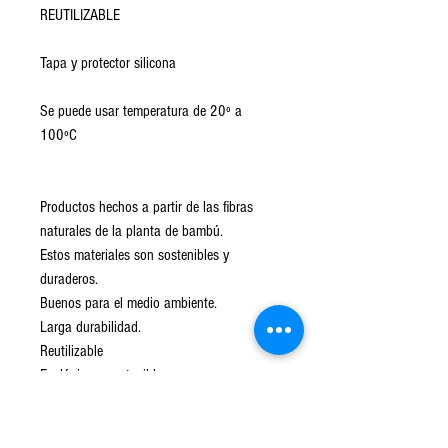
REUTILIZABLE
Tapa y protector silicona
Se puede usar temperatura de 20º a
100ºC
Productos hechos a partir de las fibras
naturales de la planta de bambú.
Estos materiales son sostenibles y
duraderos.
Buenos para el medio ambiente.
Larga durabilidad.
Reutilizable
Ecológico y sostenible.
Biodegradable.
Libre de BPA y fatalatos.
Resistente a la humedad.