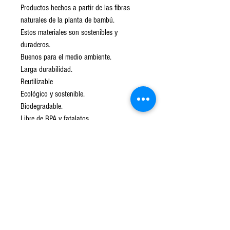
Productos hechos a partir de las fibras
naturales de la planta de bambú.
Estos materiales son sostenibles y
duraderos.
Buenos para el medio ambiente.
Larga durabilidad.
Reutilizable
Ecológico y sostenible.
Biodegradable.
Libre de BPA y fatalatos.
Resistente a la humedad.
Antibacteriano.
Hipoalergénico.
Fácil de limpiar.
Material ligero y seguro.
Apto para lavavajillas.
No apto para Microondas.
Para iniciar el proceso de biodegradación
es necesario que el material entre en