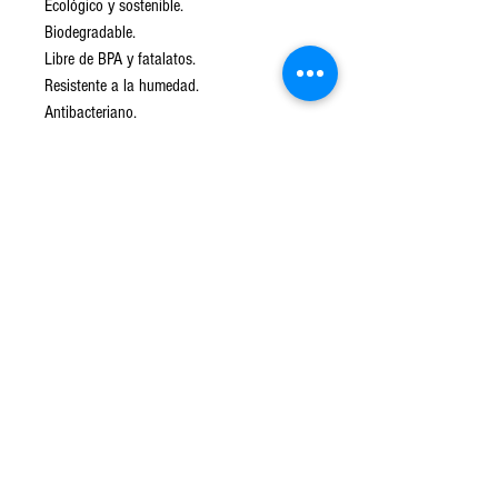
Ecológico y sostenible.
Biodegradable.
Libre de BPA y fatalatos.
Resistente a la humedad.
Antibacteriano.
Hipoalergénico.
Fácil de limpiar.
Material ligero y seguro.
Apto para lavavajillas.
No apto para Microondas.
Para iniciar el proceso de biodegradación
es necesario que el material entre en
contacto con agentes que se encuentran
en composteras o en la basura, si no entra
en contacto con estos no le pasa nada, lo
puedes usar y volver a usar y seguir
usando por años.
Una vez inicie el proceso de degradación
este se descompone en 5 años.